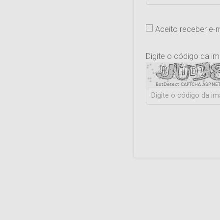
Aceito receber e-
Digite o código da i
BotDetect CAPTCHA ASP.NET