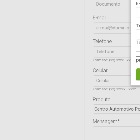
E
E-mail
T
Telefone
Te
p
Formato: (xx) xxxx - xxxx
Celular
Formato: (xx) xxxxx - xxxx
Produto
Mensagem