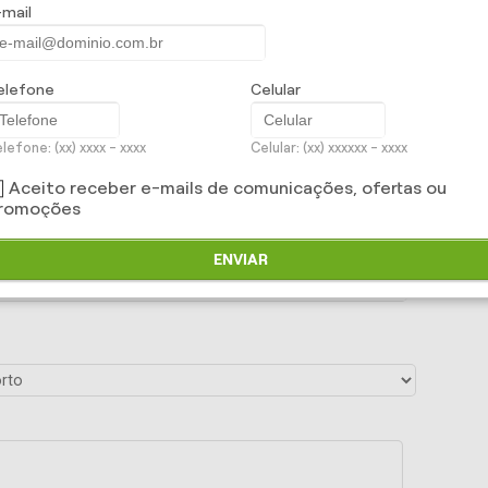
-mail
elefone
Celular
lefone: (xx) xxxx - xxxx
Celular: (xx) xxxxxx - xxxx
Aceito receber e-mails de comunicações, ofertas ou
romoções
ENVIAR