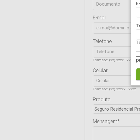
E
E-mail
T
Telefone
Te
p
Formato: (xx) xxxx - xxxx
Celular
Formato: (xx) xxxxx - xxxx
Produto
Mensagem