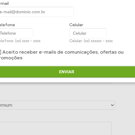
-mail
elefone
Celular
lefone: (xx) xxxx - xxxx
Celular: (xx) xxxxxx - xxxx
Aceito receber e-mails de comunicações, ofertas ou
romoções
ENVIAR