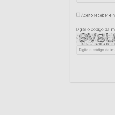
Aceito receber e-
Digite o código da i
BotDetect CAPTCHA ASP.NET