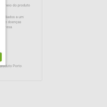
por meio do produto
o, aliados a um
s, de doenças
empresa.
produto Porto.