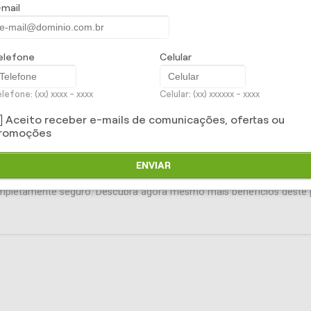
-mail
riscos ocupacionais prejudiquem a saúde de sua empresa, trazemos 
 Segurança no Trabalho,
uma proposta de gestão integrada.
ção eficiente para melhoria do ambiente e das condições de trabalh
elefone
Celular
ça e Saúde Ocupaciona
l, permitem redução no número de acidente
nteísmo e aumento da produtividade e dos resultados positivos da 
lefone: (xx) xxxx - xxxx
Celular: (xx) xxxxxx - xxxx
NS:
Aceito receber e-mails de comunicações, ofertas ou
romoções
ho.
de de vida dos funcionários.
ão do absenteísmo e do presenteísmo.
ENVIAR
completamente seguro. Descubra agora mesmo mais benefícios deste 