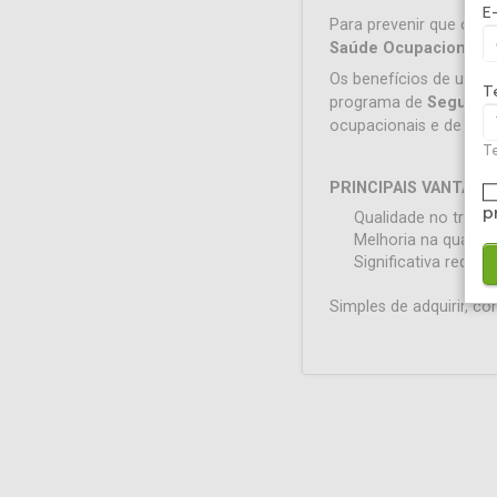
E
Para prevenir que os 
Saúde Ocupacional e
Os benefícios de uma a
T
programa de
Seguran
ocupacionais e de abse
Te
PRINCIPAIS VANTAGE
p
Qualidade no trabal
Melhoria na qualida
Significativa reduç
Simples de adquirir, 