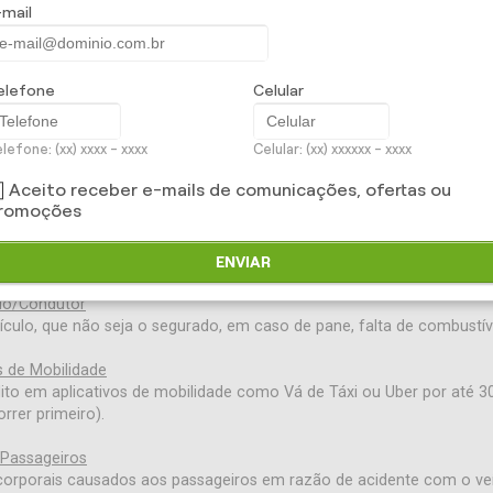
-mail
da casa, dos filhos e do marido. A gente sabe que o seu dia a dia é m
para facilitar a sua vida. Para que você não tenha que se preocupar
ro Auto Mulher
: um seguro que além de proteger o seu automóvel
elefone
Celular
TURAS:
lefone: (xx) xxxx - xxxx
Celular: (xx) xxxxxx - xxxx
Aceito receber e-mails de comunicações, ofertas ou
o integral e parcial decorrente de colisão, incêndio, roubo, furto e
romoções
ateriais e danos corporais decorrentes de acidentes com terceiros.
ENVIAR
do/Condutor
ículo, que não seja o segurado, em caso de pane, falta de combustív
s de Mobilidade
ito em aplicativos de mobilidade como Vá de Táxi ou Uber por até 30
rrer primeiro).
 Passageiros
corporais causados aos passageiros em razão de acidente com o ve