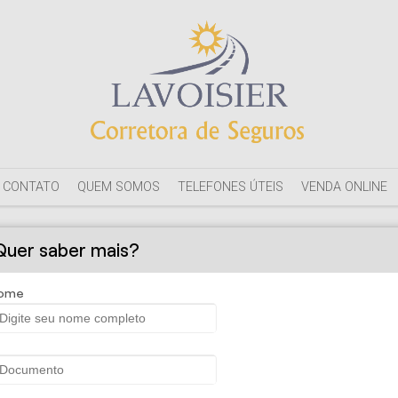
CONTATO
QUEM SOMOS
TELEFONES ÚTEIS
VENDA ONLINE
Quer saber mais?
ome
orretora de Seguros - Seguro Aut
benefícios para que você fique apenas com o lado bom de ter um car