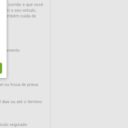
uito corrido e que você
 com o seu veículo,
 e também cuida de
 alagamento.
el ou troca de pneus.
 dias ou até o término
ículo segurado.