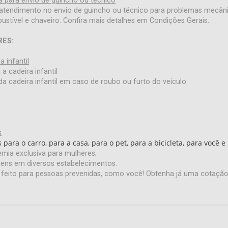
ta para envio de guincho ou técnico
 atendimento no envio de guincho ou técnico para problemas mecân
bustível e chaveiro. Confira mais detalhes em Condições Gerais.
RES:
 infantil
a cadeira infantil
da cadeira infantil em caso de roubo ou furto do veículo.
ê
s
para o carro, para a casa, para o pet, para a bicicleta, para você e
ia exclusiva para mulheres;
ens em diversos estabelecimentos.
 feito para pessoas prevenidas, como você! Obtenha já uma cotaçã