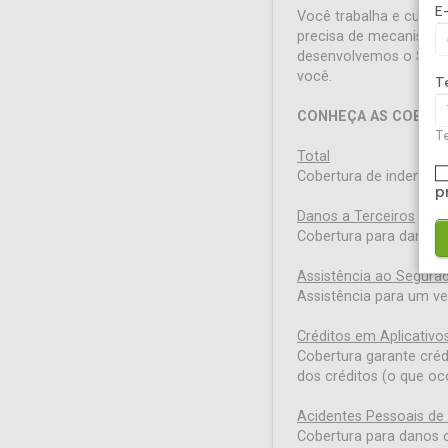
E
Você trabalha e cuida 
precisa de mecanismos 
desenvolvemos o
Segu
você.
T
CONHEÇA AS COBER
Te
Total
Cobertura de indenizaçã
p
Danos a Terceiros
Cobertura para danos m
Assistência ao Segura
Assistência para um ve
Créditos em Aplicativo
Cobertura garante créd
dos créditos (o que oco
Acidentes Pessoais de
Cobertura para danos 