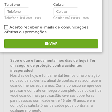
Telefone
Celular
Seguros - Seguro de
Acidentes Pessoais Plus
Telefone: (xx) xxxx - xxxx
Celular: (xx) xxxxxx - xxxx
Aceito receber e-mails de comunicações,
Em caso de acidentes, nós cuidamos de você!
ofertas ou promoções
Para viver mais tranquilo, sem preocupações do dia a
ENVIAR
dia, conte com o
Seguro Acidentes Pessoais
Individual Plus.
Sabe o que é fundamental nos dias de hoje? Ter
um seguro de proteção contra acidentes
inesperados!
Nos dias de hoje, é fundamental termos uma proteção
no caso de acidentes, afinal de contas, eles acontecem
quando menos esperamos. Conte conosco sempre que
precisar e contrate um seguro completo que cuidará de
você quando mais precisar.São diversas coberturas
para pessoas com idade entre 16 até 70 anos, e em
condições satisfatórias de saúde pode contratar a
qualquer momento.