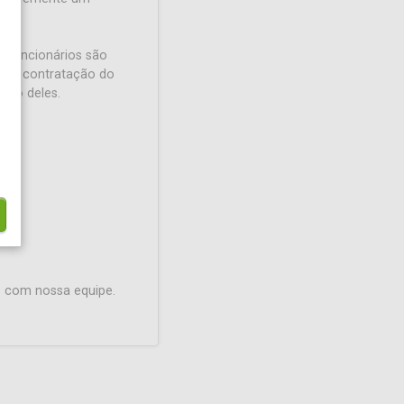
s funcionários são
pela contratação do
nto deles.
o com nossa equipe.