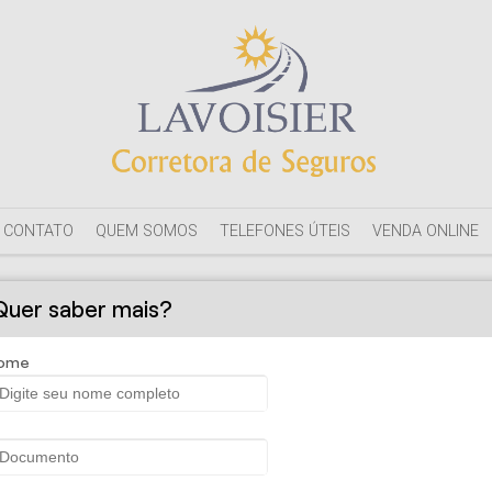
CONTATO
QUEM SOMOS
TELEFONES ÚTEIS
VENDA ONLINE
Quer saber mais?
ome
Corretora de Seguros - Seguro Odo
co
foi desenvolvido para trazer satisfação para sua empresa e para 
m-estar de seus funcionários, pois com ele, o segurado pode escolhe