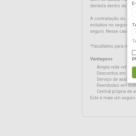
E
dentista dentro de uma
A contratação do Segu
incluídos no seguro, o
T
seguro. Nesse caso, a
Te
*facultativo para mais
p
Vantagens
Ampla rede referenc
Descontos em farmác
Serviço de assistên
Reembolso em todo
Central própria de 
Este é mais um seguro