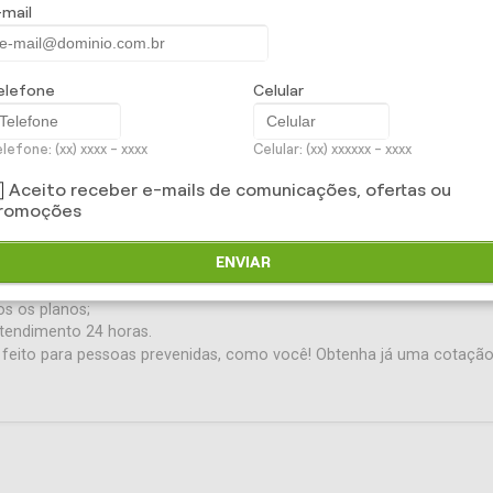
-mail
 ampla rede referenciada ou um profissional de sua preferência*.
ro Odontológico Empresarial pode ser compulsória, quando todos o
u facultativa*, quando somente os funcionários interessados optam 
elefone
Celular
 empresa poderá realizar o desconto diretamente na folha de pagame
lefone: (xx) xxxx - xxxx
Celular: (xx) xxxxxx - xxxx
 do que 30% do FGTS.
Aceito receber e-mails de comunicações, ofertas ou
romoções
iada nacional;
ENVIAR
ias, academias e clínicas estéticas;
cia em viagem;
s os planos;
atendimento 24 horas.
 feito para pessoas prevenidas, como você! Obtenha já uma cotaçã